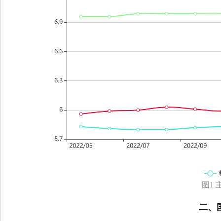
图1
二、